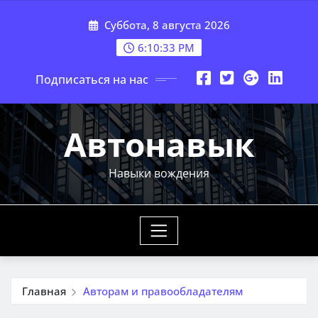
Перейти
Суббота, 8 августа 2026
к
содержимому
6:10:34 PM
Подписаться на нас
Автонавык
Навыки вождения
Главная
Авторам и правообладателям