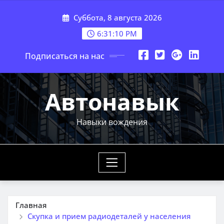
Перейти
Суббота, 8 августа 2026
к
содержимому
6:31:12 PM
Подписаться на нас
Автонавык
Навыки вождения
Главная
Скупка и прием радиодеталей у населения