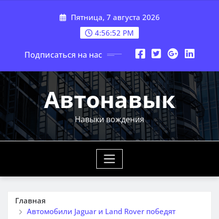
Перейти
Пятница, 7 августа 2026
к
содержимому
4:56:54 PM
Подписаться на нас
Автонавык
Навыки вождения
Главная
Автомобили Jaguar и Land Rover победят