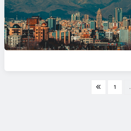
Пагинация
1
записей