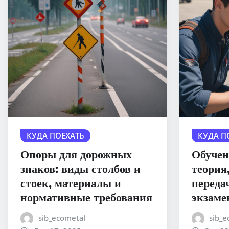
КУДА ПОЕХАТЬ
КУДА П
Опоры для дорожных
Обучен
знаков: виды столбов и
теория
стоек, материалы и
переда
нормативные требования
экзаме
sib_ecometal
sib_e