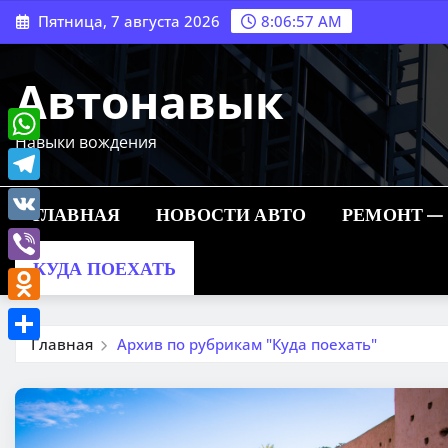
Перейти
Пятница, 7 августа 2026
8:06:58 AM
к
содержимому
Автонавык
Навыки вождения
WhatsApp
Telegram
ГЛАВНАЯ
НОВОСТИ АВТО
РЕМОНТ —
VK
КУДА ПОЕХАТЬ
Viber
Odnoklassniki
Главная
Архив по рубрикам "Куда поехать"
Отправить