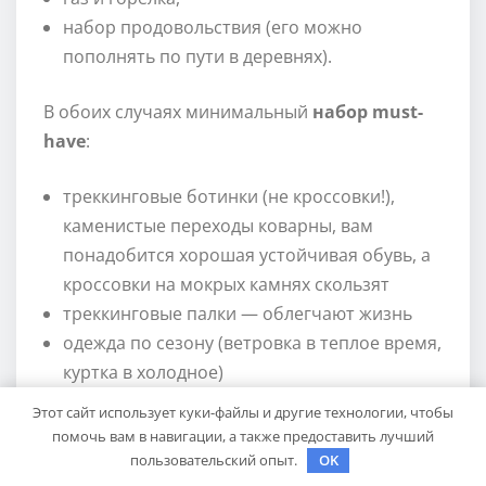
набор продовольствия (его можно
пополнять по пути в деревнях).
В обоих случаях минимальный
набор must-
have
:
треккинговые ботинки (не кроссовки!),
каменистые переходы коварны, вам
понадобится хорошая устойчивая обувь, а
кроссовки на мокрых камнях скользят
треккинговые палки — облегчают жизнь
одежда по сезону (ветровка в теплое время,
куртка в холодное)
флисовая кофта всегда
Этот сайт использует куки-файлы и другие технологии, чтобы
фонарик, спасет, если задержитесь в пути
помочь вам в навигации, а также предоставить лучший
фляга для воды
пользовательский опыт.
OK