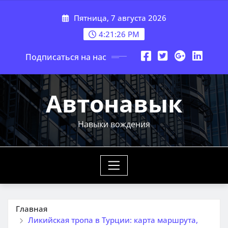
Перейти
Пятница, 7 августа 2026
к
содержимому
4:21:27 PM
Подписаться на нас
Автонавык
Навыки вождения
Главная
Ликийская тропа в Турции: карта маршрута,