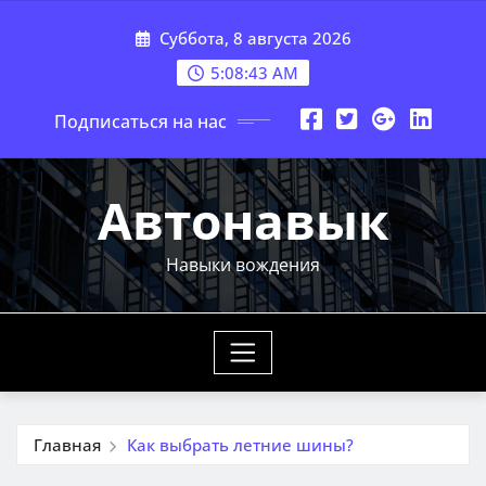
Перейти
Суббота, 8 августа 2026
к
содержимому
5:08:45 AM
Подписаться на нас
Автонавык
Навыки вождения
Главная
Как выбрать летние шины?