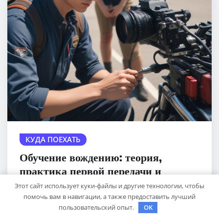
КУДА ПОЕХАТЬ
Обучение вождению: теория,
практика первой передачи и
подготовка к экзаменам
Этот сайт использует куки-файлы и другие технологии, чтобы
помочь вам в навигации, а также предоставить лучший
sib_ecometal
Окт 28, 2025
пользовательский опыт.
OK