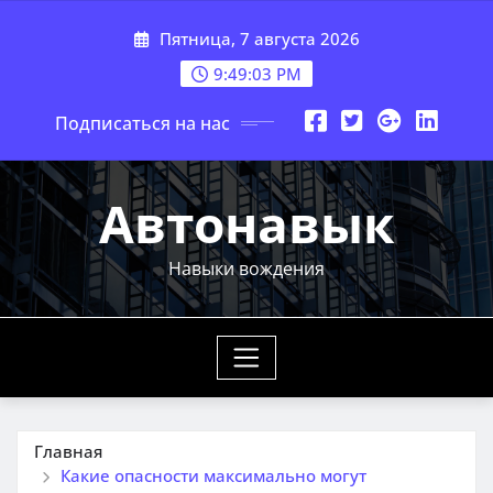
Перейти
Пятница, 7 августа 2026
к
содержимому
9:49:05 PM
Подписаться на нас
Автонавык
Навыки вождения
Главная
Какие опасности максимально могут