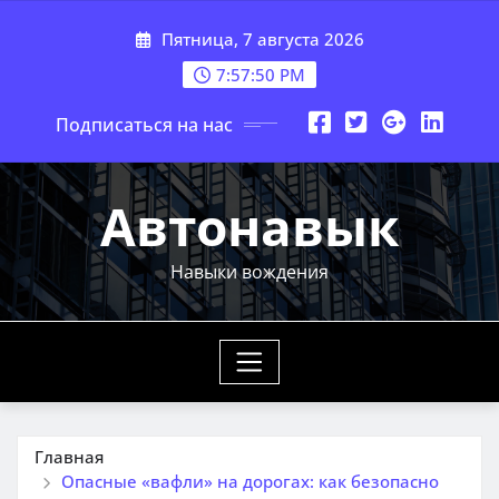
Перейти
Пятница, 7 августа 2026
к
содержимому
7:57:52 PM
Подписаться на нас
Автонавык
Навыки вождения
Главная
Опасные «вафли» на дорогах: как безопасно