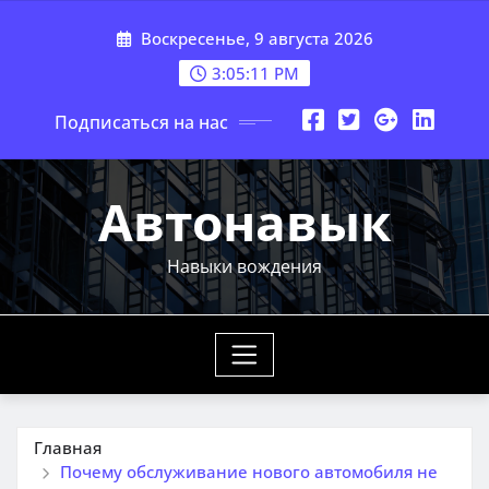
Перейти
Воскресенье, 9 августа 2026
к
содержимому
3:05:12 PM
Подписаться на нас
Автонавык
Навыки вождения
Главная
Почему обслуживание нового автомобиля не