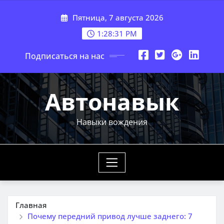
Перейти
Пятница, 7 августа 2026
к
содержимому
1:28:33 PM
Подписаться на нас
Автонавык
Навыки вождения
Главная
Почему передний привод лучше заднего: 7