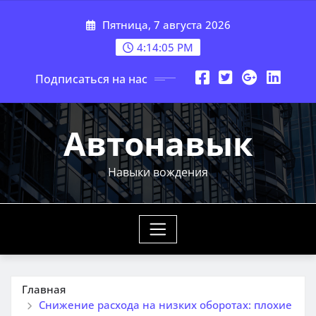
Перейти
Пятница, 7 августа 2026
к
содержимому
4:14:07 PM
Подписаться на нас
Автонавык
Навыки вождения
Главная
Снижение расхода на низких оборотах: плохие