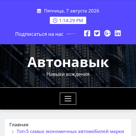
Перейти
Пятница, 7 августа 2026
к
содержимому
1:14:31 PM
Подписаться на нас
Автонавык
Навыки вождения
Главная
Топ-5 самых экономичных автомобилей марки