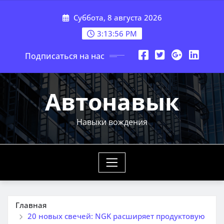
Перейти
Суббота, 8 августа 2026
к
содержимому
3:13:57 PM
Подписаться на нас
Автонавык
Навыки вождения
Главная
20 новых свечей: NGK расширяет продуктовую