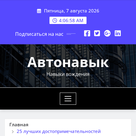
Перейти
Пятница, 7 августа 2026
к
содержимому
4:06:59 AM
Подписаться на нас
Автонавык
Навыки вождения
Главная
25 лучших достопримечательностей