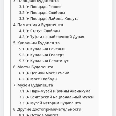
Площади Будапешта
➤ Площадь Героев
➤ Площадь Свободы
➤ Площадь Лайоша Кошута
Памятники Будапешта
➤ Статуя Свободы
➤ Туфли на набережной Дуная
Купальни Будапешта
➤ Купальня Сеченьи
➤ Купальня Геллерт
➤ Купальня Палатинус
Мосты Будапешта
➤ Цепной мост Сечени
➤ Мост Свободы
Музеи Будапешта
➤ Парк-музей и руины Аквинкума
➤ Венгерский национальный музей
➤ Музей истории Будапешта
Другие достопримечательности
➤ Остров Маргит