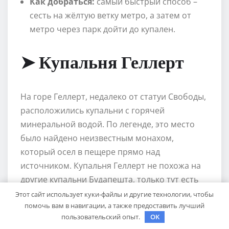
Как добраться:
самый быстрый способ –
сесть на жёлтую ветку метро, а затем от
метро через парк дойти до купален.
➤ Купальня Геллерт
На горе Геллерт, недалеко от статуи Свободы,
расположились купальни с горячей
минеральной водой. По легенде, это место
было найдено неизвестным монахом,
который осел в пещере прямо над
источником. Купальня Геллерт не похожа на
другие купальни Будапешта, только тут есть
илистая грязь, обладающая уникальными
Этот сайт использует куки-файлы и другие технологии, чтобы
помочь вам в навигации, а также предоставить лучший
лечебными свойствами.
пользовательский опыт.
OK