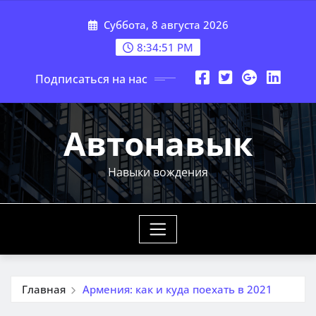
Перейти
Суббота, 8 августа 2026
к
содержимому
8:34:53 PM
Подписаться на нас
Автонавык
Навыки вождения
Главная
Армения: как и куда поехать в 2021