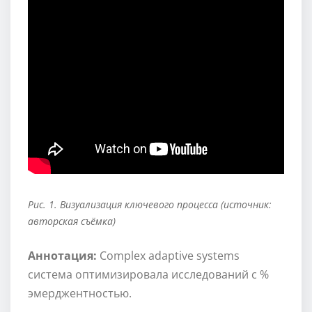
Рис. 1. Визуализация ключевого процесса (источник:
авторская съёмка)
Аннотация:
Complex adaptive systems
система оптимизировала исследований с %
эмерджентностью.