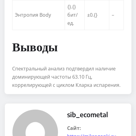
{}.{}
Энтропия Body
бит/
±0.{}
–
ед.
Выводы
Спектральный анализ подтвердил наличие
доминирующей частоты 63.10 Гц,
коррелирующей с циклом Кларка испарения.
sib_ecometal
Сайт: