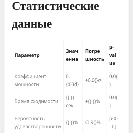
Статистические
данные
p-
Знач
Погре
Параметр
val
ение
шность
ue
Коэффициент
0.
0.0{
±0.0{}σ
мощности
{:03d}
}
{}.{}
0.0{
Время сходимости
±{}.{}%
сек
}
Вероятность
p<0
{}.{}%
CI 9{}%
удовлетворённости
.0{}