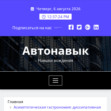
Перейти
Четверг, 6 августа 2026
к
содержимому
12:37:25 PM
Подписаться на нас
Автонавык
Навыки вождения
Главная
Асимптотическая гастрономия: диссипативная