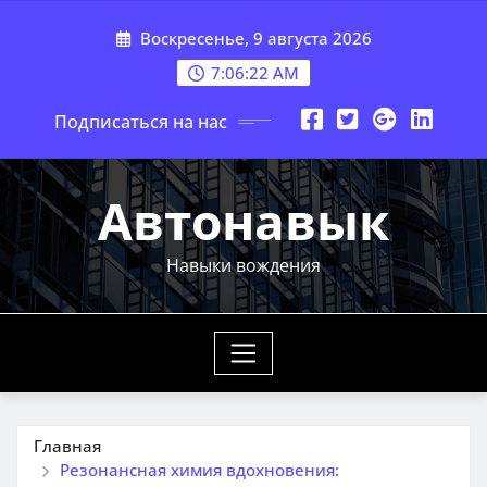
Перейти
Воскресенье, 9 августа 2026
к
содержимому
7:06:23 AM
Подписаться на нас
Автонавык
Навыки вождения
Главная
Резонансная химия вдохновения: