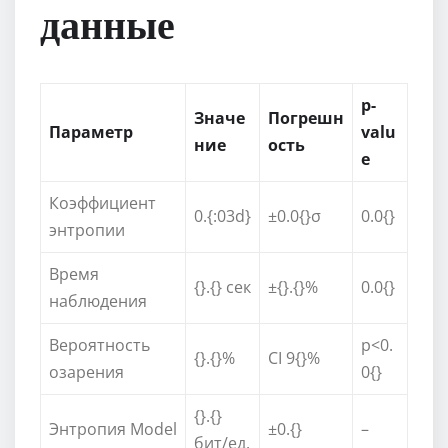
данные
p-
Значе
Погрешн
Параметр
valu
ние
ость
e
Коэффициент
0.{:03d}
±0.0{}σ
0.0{}
энтропии
Время
{}.{} сек
±{}.{}%
0.0{}
наблюдения
Вероятность
p<0.
{}.{}%
CI 9{}%
озарения
0{}
{}.{}
Энтропия Model
±0.{}
–
бит/ед.