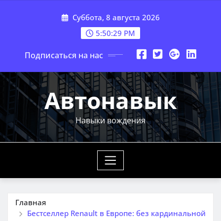
Перейти
Суббота, 8 августа 2026
к
содержимому
5:50:30 PM
Подписаться на нас
Автонавык
Навыки вождения
Главная
Бестселлер Renault в Европе: без кардинальной