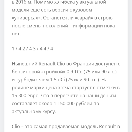
в 2016-м. Помимо хэтчбека у актуальной
модели еще есть версия с кузовом
«универсал». Останется ли «сарай» в строю
после смены поколений – информации пока
нет.
1
/ 4
2
/ 4
3
/ 4
4
/ 4
Нынешний Renault Clio во Франции доступен с
бензиновой «тройкой» 0.9 TCe (75 или 90 л.с.)
и турбодизелем 1.5 dCi (75 или 90 л.с.). На
родине марки цена хэтча стартует с отметки в
15 300 евро, что в пересчете на наши деньги
составляет около 1 150 000 рублей по
актуальному курсу.
Clio – это самая продаваемая модель Renault в