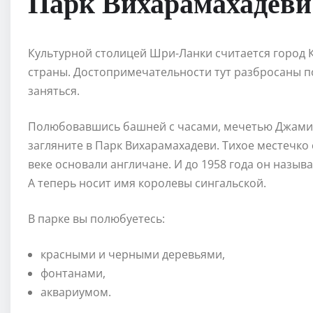
Парк Вихарамахадеви 
Культурной столицей Шри-Ланки считается город 
страны. Достопримечательности тут разбросаны по
заняться.
Полюбовавшись башней с часами, мечетью Джами 
загляните в Парк Вихарамахадеви. Тихое местечко 
веке основали англичане. И до 1958 года он назыв
А теперь носит имя королевы сингальской.
В парке вы полюбуетесь:
красными и черными деревьями,
фонтанами,
аквариумом.