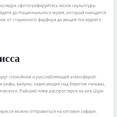
апоследок сфотографируйтесь возле скульптуры
ойдите до Национального музея, который находится
тов: от старинного фарфора до вещей последнего
исса
круг спокойной и расслабляющей атмосферой.
е рифы, валуны, нависающие над берегом пальмы,
ического. Райский пляж распростерся на юге Шри-
ириссе можно отправиться на китовое сафари.