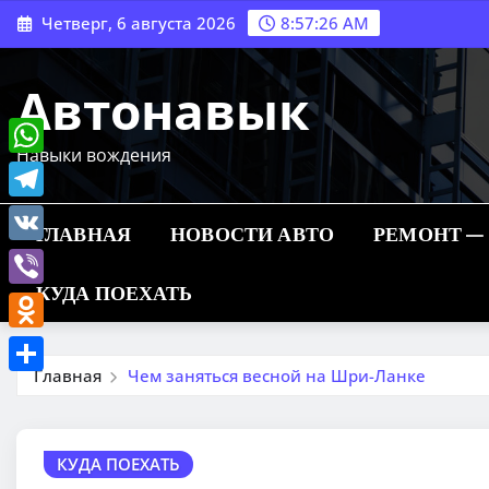
Перейти
Четверг, 6 августа 2026
8:57:28 AM
к
содержимому
Автонавык
Навыки вождения
WhatsApp
Telegram
ГЛАВНАЯ
НОВОСТИ АВТО
РЕМОНТ —
VK
КУДА ПОЕХАТЬ
Viber
Odnoklassniki
Главная
Чем заняться весной на Шри-Ланке
Отправить
КУДА ПОЕХАТЬ