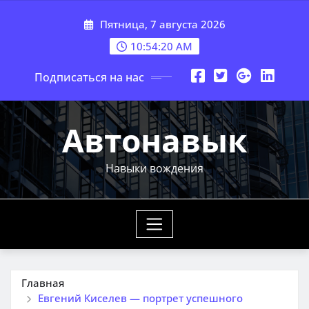
Перейти
Пятница, 7 августа 2026
к
содержимому
10:54:21 AM
Подписаться на нас
Автонавык
Навыки вождения
Главная
Евгений Киселев — портрет успешного