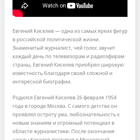
Евгений Киселев — одна из самых ярких фигур
в российской политической жизни.
Знаменитый журналист, чей голос звучит
каждый день по телевизорам и радиоэфирам
страны, Евгений Киселев приобрел широкую
известность благодаря своей сложной и
интересной биографии.
Родился Евгений Киселев 26 февраля 1954
года в городе Москва. С самого детства он
проявлял остроту ума, любознательность к
новым знаниям и огромный потенциал в
области журналистики. После окончания
школы Киселев поступил в Московский