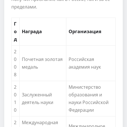
пределами.
Г
о
Награда
Организация
д
2
0
Почетная золотая
Российская
0
медаль
академия наук
8
2
Министерство
0
Заслуженный
образования и
1
деятель науки
науки Российской
0
Федерации
2
Международная
Международное