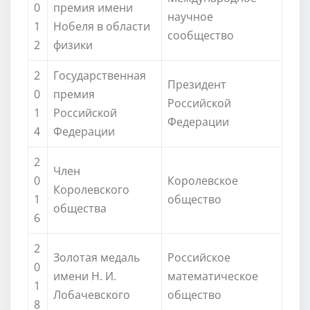
0
премия имени
научное
1
Нобеля в области
сообщество
2
физики
2
Государственная
Президент
0
премия
Российской
1
Российской
Федерации
4
Федерации
2
Член
0
Королевское
Королевского
1
общество
общества
6
2
Золотая медаль
Российское
0
имени Н. И.
математическое
1
Лобачевского
общество
8