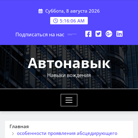
Перейти
Суббота, 8 августа 2026
к
содержимому
5:16:06 AM
Подписаться на нас
Автонавык
Навыки вождения
Главная
особенности проявления абсцедирующего