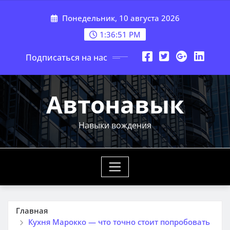
Перейти
Понедельник, 10 августа 2026
к
содержимому
1:36:53 PM
Подписаться на нас
Автонавык
Навыки вождения
Главная
Кухня Марокко — что точно стоит попробовать