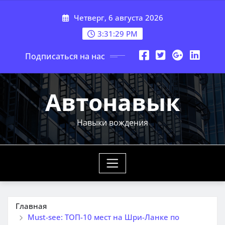
Перейти
Четверг, 6 августа 2026
к
содержимому
3:31:31 PM
Подписаться на нас
Автонавык
Навыки вождения
Главная
Must-see: ТОП-10 мест на Шри-Ланке по