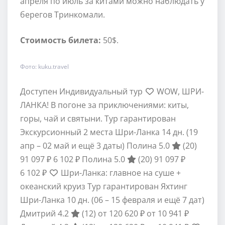
апреля по июль за китами можно наблюдать у
берегов Тринкомали.
Стоимость билета:
50$.
Фото: kuku.travel
Доступен Индивидуальный тур
WOW, ШРИ-
ЛАНКА! В погоне за приключениями: киты,
горы, чай и святыни. Тур гарантирован
Экскурсионный 2 места Шри-Ланка
14 дн.
(19
апр – 02 май и ещё 3 даты)
Полина 5.0
(20)
91 097 ₽
6 102 ₽
Полина 5.0
(20)
91 097 ₽
6 102 ₽
Шри-Ланка: главное на суше +
океанский круиз Тур гарантирован Яхтинг
Шри-Ланка
10 дн.
(06 – 15 февраля и ещё 7 дат)
Дмитрий 4.2
(12)
от 120 620 ₽
от 10 941 ₽