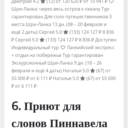
Дмитрий 4.2
(12)
от 120 620 ₽
от 10 941 ₽
Шри-Ланка: через весь остров к океану Тур
гарантирован Для соло путешественников 3
места Шри-Ланка
13 дн.
(08 – 20 февраля и
ещё 2 даты)
Сергей 5.0
(133)
124 127 ₽
8 836
₽
Сергей 5.0
(133)
124 127 ₽
8 836 ₽
Доступен
Индивидуальный тур
Ланкийский экспресс
+ отдых на побережье Тур гарантирован
Экскурсионный Шри-Ланка
9 дн.
(18 – 26
февраля и ещё 4 даты)
Наталья 5.0
(67)
от
55 000 ₽
от 6 111 ₽
Наталья 5.0
(67)
от 55 000
₽
от 6 111 ₽
6. Приют для
слонов Пиннавела