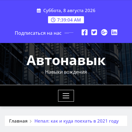
Перейти
Суббота, 8 августа 2026
к
содержимому
7:39:06 AM
Подписаться на нас
Автонавык
Навыки вождения
Главная
Непал: как и куда поехать в 2021 году