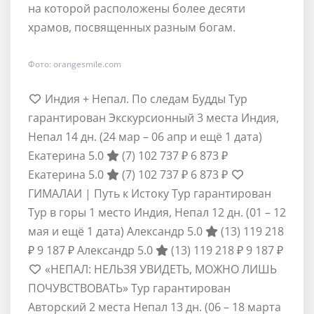
на которой расположены более десяти
храмов, посвященных разным богам.
Фото: orangesmile.com
Индия + Непал. По следам Будды Тур
гарантирован Экскурсионный 3 места Индия,
Непал
14 дн.
(24 мар – 06 апр и ещё 1 дата)
Екатерина 5.0
(7)
102 737 ₽
6 873 ₽
Екатерина 5.0
(7)
102 737 ₽
6 873 ₽
ГИМАЛАИ | Путь к Истоку Тур гарантирован
Тур в горы 1 место Индия, Непал
12 дн.
(01 – 12
мая и ещё 1 дата)
Александр 5.0
(13)
119 218
₽
9 187 ₽
Александр 5.0
(13)
119 218 ₽
9 187 ₽
«НЕПАЛ: НЕЛЬЗЯ УВИДЕТЬ, МОЖНО ЛИШЬ
ПОЧУВСТВОВАТЬ» Тур гарантирован
Авторский 2 места Непал
13 дн.
(06 – 18 марта