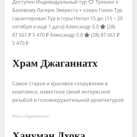
Доступен Индивидуальный тур
Трекинг к
Базовому Лагерю Эвереста + озеро Гокио Тур
гарантирован Тур в горы Непал
15 дн.
(15 – 29
октября и ещё 1 дата)
Александр 5.0
(28)
87 661 ₽
5 470 ₽
Александр 5.0
(28)
87 661 ₽
5 470 ₽
Храм Джаганнатх
Самое старое и красивое сооружение в
комплексе, известное своей интересной
резьбой и головокружительной архитектурой.
Фото: religionworld.in
Хануман Дхока