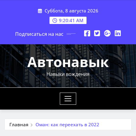
Перейти
Суббота, 8 августа 2026
к
содержимому
9:20:43 AM
Подписаться на нас
Автонавык
Навыки вождения
Главная
Оман: как переехать в 2022