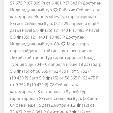
57 675 ₽
(67 809 ₽)
от 6 401 ₽
(7 543 ₽)
Доступен
Индивидуальный тур
Райские Сейшелы на
катамаране Bounty vibes Тур гарантирован
Яхтинг Сейшелы
8 дн.
(22 – 29 апреля и ещё 4
даты)
Pavel 5.0
(35)
121 140 ₽
13 485 ₽
Pavel
5.0
(35)
121 140 ₽
13 485 ₽
Доступен
Индивидуальный тур
-6%
Море, горы,
параглайдинг — хайкинг-путешествие по
Ликийской тропе Тур гарантирован Поход
Турция
5 дн.
(04 – 08 апреля и ещё 18 дат)
Sarp
5.0
(15)
от 58 665 ₽
(62 475 ₽)
от 9 752 ₽
(10 439 ₽)
Sarp 5.0
(15)
от 58 665 ₽
(62 475 ₽)
от 9 752 ₽
(10 439 ₽)
Сейшелы на
катамаранах: 8 островов за 8 дней Тур
гарантирован Яхтинг Сейшелы
8 дн.
(28 янв –
04 фев и ещё 15 дат)
Дмитрий 4.2
(12)
от
75 427 ₽
от 8 381 ₽
Дмитрий 4.2
(12)
от