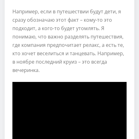
Например, если в путешествии будут дети, я
сразу обозначаю этот факт – кому-то это
подходит, а кого-то будет утомлять. Я
понимаю, что важно разделять путешествия,
где компания предпочитает релакс, а есть те,
кто хочет веселиться и танцевать. Например,
в ноябре последний круиз – это всегда
вечеринка.