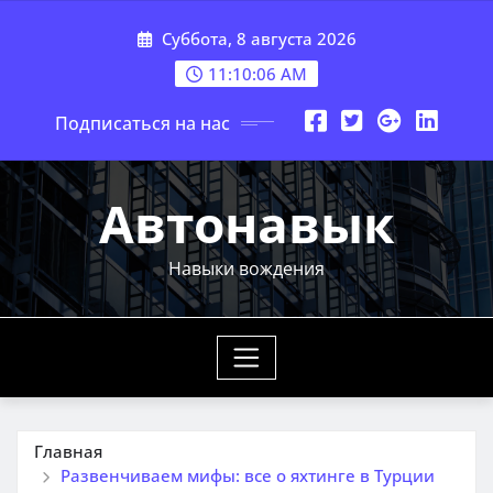
Перейти
Суббота, 8 августа 2026
к
содержимому
11:10:08 AM
Подписаться на нас
Автонавык
Навыки вождения
Главная
Развенчиваем мифы: все о яхтинге в Турции