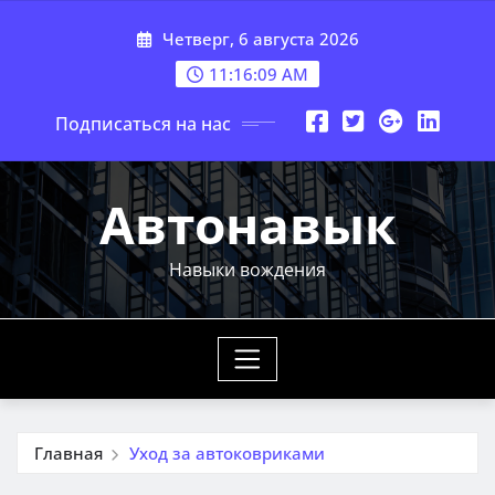
Перейти
Четверг, 6 августа 2026
к
содержимому
11:16:11 AM
Подписаться на нас
Автонавык
Навыки вождения
Главная
Уход за автоковриками