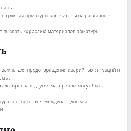
 и т.д.
онструкции арматуры рассчитаны на различные
т вызвать коррозию материалов арматуры.
ть
и важны для предотвращения аварийных ситуаций и
емы:
аль, бронза и другие материалы могут быть
атура соответствует международным и
и.
ние