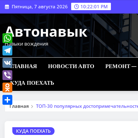
Перейти
Пятница, 7 августа 2026
10:22:02 PM
к
содержимому
Автонавык
Навыки вождения
WhatsApp
Telegram
ГЛАВНАЯ
НОВОСТИ АВТО
РЕМОНТ —
VK
КУДА ПОЕХАТЬ
Viber
Odnoklassniki
Главная
ТОП-30 популярных достопримечательност
Отправить
КУДА ПОЕХАТЬ