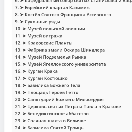
➤ Кафедральный собор святых Станислава и Вац
➤ Еврейский квартал Казимеж
➤ Костёл Святого Франциска Ассизского
➤ Суконные ряды
➤ Музей польской авиации
➤ Музей витража
➤ Краковские Планты
➤ Фабрика эмали Оскара Шиндлера
➤ Музей Подземелья Рынка
➤ Музей Ягеллонского университета
➤ Курган Крака
➤ Курган Костюшко
➤ Базилика Божьего Тела
➤ Площадь Героев Гетто
➤ Санктуарий Божьего Милосердия
➤ Церковь святых Петра и Павла в Кракове
➤ Бенедиктинское аббатство
➤ Соляная шахта в Величке
➤ Базилика Святой Троицы