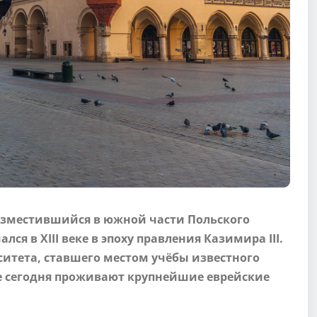
азместившийся в южной части Польского
лся в XIII веке в эпоху правления Казимира III.
ситета, ставшего местом учёбы известного
е сегодня проживают крупнейшие еврейские