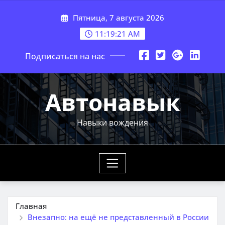
Перейти
Пятница, 7 августа 2026
к
содержимому
11:19:22 AM
Подписаться на нас
Автонавык
Навыки вождения
Главная
Внезапно: на ещё не представленный в России