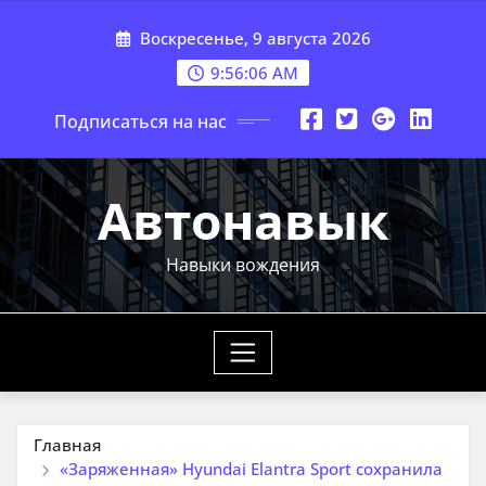
Перейти
Воскресенье, 9 августа 2026
к
содержимому
9:56:08 AM
Подписаться на нас
Автонавык
Навыки вождения
Главная
«Заряженная» Hyundai Elantra Sport сохранила