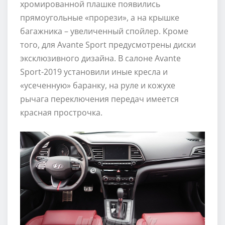
хромированной плашке появились
прямоугольные «прорези», а на крышке
багажника – увеличенный спойлер. Кроме
того, для Avante Sport предусмотрены диски
эксклюзивного дизайна. В салоне Avante
Sport-2019 установили иные кресла и
«усеченную» баранку, на руле и кожухе
рычага переключения передач имеется
красная прострочка.