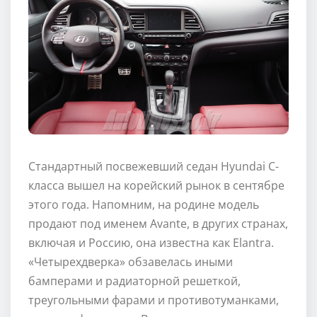
Стандартный посвежевший седан Hyundai С-
класса вышел на корейский рынок в сентябре
этого года. Напомним, на родине модель
продают под именем Avante, в других странах,
включая и Россию, она известна как Elantra.
«Четырехдверка» обзавелась иными
бамперами и радиаторной решеткой,
треугольными фарами и противотуманками,