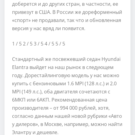
доберется и до других стран, в частности, ее
привезут в США. В России же дореформенный
«спорт» не продавали, так что и обновленная
версия у нас вряд ли появится.
1
/ 5
2
/ 5
3
/ 5
4
/ 5
5
/ 5
Стандартный же посвежевший седан Hyundai
Elantra выйдет на наш рынок в следующем
году. Дорестайлинговую модель у нас можно
купить с бензиновыми 1.6 MPI (128 л.с.) и 2.0
MPI (149 л.с.), оба двигателя сочетаются с
6МКП или 6АКП. Рекомендованная цена
производителя – от 994 000 рублей, хотя,
согласно данным нашей новой рубрики «Авто
у дилеров», в Москве, например, можно найти
Элантру и дешевле.