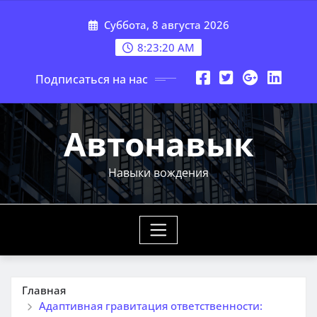
Перейти
Суббота, 8 августа 2026
к
содержимому
8:23:22 AM
Подписаться на нас
Автонавык
Навыки вождения
Главная
Адаптивная гравитация ответственности: