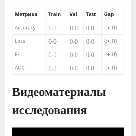
Метрика
Train
Val
Test
Gap
Accuracy
{}.{}
{}.{}
{}.{}
{:+.1f}
Loss
{}.{}
{}.{}
{}.{}
{:+.1f}
F1
{}.{}
{}.{}
{}.{}
{:+.1f}
AUC
{}.{}
{}.{}
{}.{}
{:+.1f}
Видеоматериалы
исследования