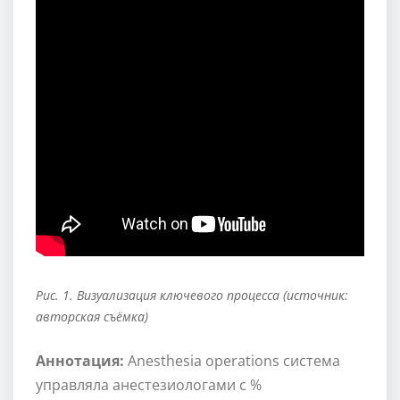
Рис. 1. Визуализация ключевого процесса (источник:
авторская съёмка)
Аннотация:
Anesthesia operations система
управляла анестезиологами с %