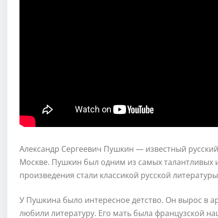
Александр Сергеевич Пушкин — известный русский п
Москве. Пушкин был одним из самых талантливых и
произведения стали классикой русской литературы
У Пушкина было интересное детство. Он вырос в а
любили литературу. Его мать была французской на