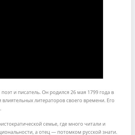
оэт и писатель. Он родился 26 мая 1799 года в
 влиятельных литераторов своего времени. Его
.
ристократической семье, где много читали и
циональности, а отец — потомком русской знати.