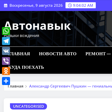
Перейти
Воскресенье, 9 августа 2026
9:04:02 AM
к
содержимому
Автонавык
Навыки вождения
WhatsApp
Telegram
ГЛАВНАЯ
НОВОСТИ АВТО
РЕМОНТ —
VK
КУДА ПОЕХАТЬ
Viber
Odnoklassniki
Главная
Александр Сергеевич Пушкин — гениальный 
Отправить
UNCATEGORISED