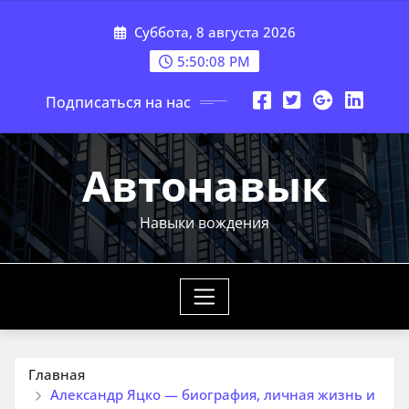
Перейти
Суббота, 8 августа 2026
к
содержимому
5:50:10 PM
Подписаться на нас
Автонавык
Навыки вождения
Главная
Александр Яцко — биография, личная жизнь и