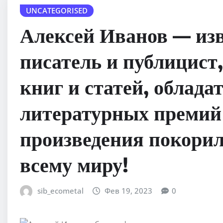
UNCATEGORISED
Алексей Иванов — из
писатель и публицист
книг и статей, облад
литературных премий 
произведения покорил
всему миру!
sib_ecometal
Фев 19, 2023
0