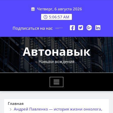
Перейти
Четверг, 6 августа 2026
к
содержимому
5:06:59 AM
Подписаться на нас
Автонавык
Навыки вождения
Главная
Андрей Павленко — история жизни онколога,