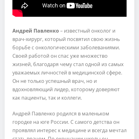
Андрей Павленко
– известный онколог и
врач-хирург, который посвятил свою жизнь
борьбе с онкологическими заболеваниями.
Своей работой он спас уже множество
жизней, благодаря чему стал одной из самых
уважаемых личностей в медицинской сфере.
Он не только успешный врач, но и
вдохновляющий лидер, которому доверяют
как пациенты, так и коллеги.
Андрей Павленко родился в маленьком
городке на юге России. С самого детства он
проявлял интерес к медицине и всегда мечтал
стать врачом. По окончании школы он