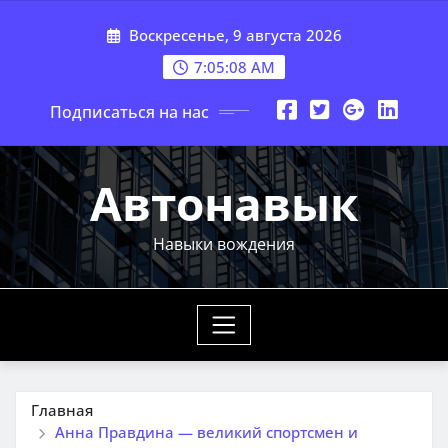
Перейти
Воскресенье, 9 августа 2026
к
содержимому
7:05:09 AM
Подписаться на нас
Автонавык
Навыки вождения
Главная
Анна Правдина — великий спортсмен и