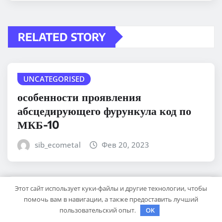
RELATED STORY
UNCATEGORISED
особенности проявления
абсцедирующего фурункула код по
МКБ-10
sib_ecometal
Фев 20, 2023
Этот сайт использует куки-файлы и другие технологии, чтобы
UNCATEGORISED
помочь вам в навигации, а также предоставить лучший
Особенности образования стержня у
пользовательский опыт.
OK