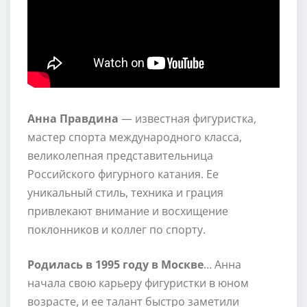
Анна Правдина
— известная фигуристка,
мастер спорта международного класса,
великолепная представительница
Российского фигурного катания. Ее
уникальный стиль, техника и грация
привлекают внимание и восхищение
поклонников и коллег по спорту.
Родилась в 1995 году в Москве
… Анна
начала свою карьеру фигуристки в юном
возрасте, и ее талант быстро заметили