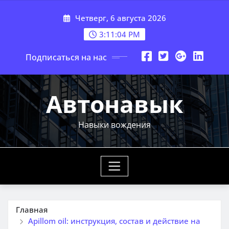
Перейти
Четверг, 6 августа 2026
к
содержимому
3:11:05 PM
Подписаться на нас
Автонавык
Навыки вождения
Главная
Apillom oil: инструкция, состав и действие на