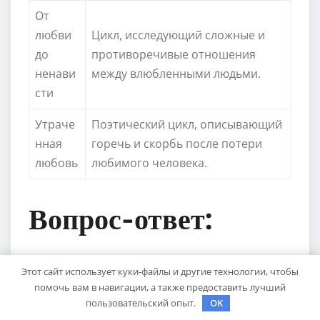
От
любви
Цикл, исследующий сложные и
до
противоречивые отношения
ненави
между влюбленными людьми.
сти
Утраче
Поэтический цикл, описывающий
нная
горечь и скорбь после потери
любовь
любимого человека.
Вопрос-ответ:
Когда родилась Ариадна
Этот сайт использует куки-файлы и другие технологии, чтобы
помочь вам в навигации, а также предоставить лучший
Эфрон?
пользовательский опыт.
OK