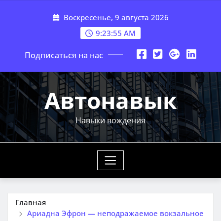
Перейти
Воскресенье, 9 августа 2026
к
содержимому
9:23:57 AM
Подписаться на нас
Автонавык
Навыки вождения
Главная
Ариадна Эфрон — неподражаемое вокзальное