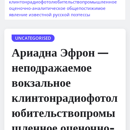
клинтонрадиофотолюбительствопромышленное
оценочно-аналитическое общепостижимое
явление известной русской поэтессы
UNCATEGORISED
Ариадна Эфрон —
неподражаемое
вокзальное
клинтонрадиофотол
юбительствопромы
шленное оценочно-