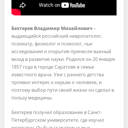
Бехтерев Владимир Михайлович
–
выдающийся российский невропатолог,
психиатр, физиолог и психолог, чьи
исследования и открытия принесли важный
вклад в развитие науки. Родился он 20 января
1857 года в городе Саратове в семье
известного врача. Уже с раннего детства
проявил интерес к наукам о человеке, и
поэтому выбор пути своей жизни он сделал в
пользу медицины.
Бехтерев получил образование в Санкт-
Петербургском университете, где изучал
медицину. Он был старательным и