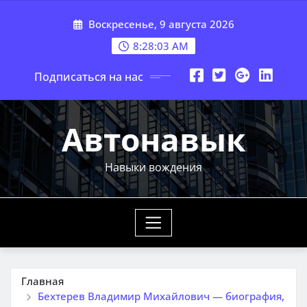
Перейти
Воскресенье, 9 августа 2026
к
содержимому
8:28:04 AM
Подписаться на нас
Автонавык
Навыки вождения
Главная
Бехтерев Владимир Михайлович — биография,