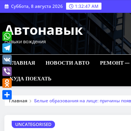
Перейти
Суббота, 8 августа 2026
1:32:48 AM
к
содержимому
Автонавык
Навыки вождения
WhatsApp
Telegram
ГЛАВНАЯ
НОВОСТИ АВТО
РЕМОНТ —
VK
КУДА ПОЕХАТЬ
Viber
Odnoklassniki
Главная
Белые образования на лице: причины появ
Отправить
UNCATEGORISED