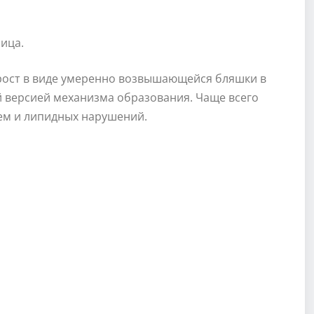
ица.
рост в виде умеренно возвышающейся бляшки в
й версией механизма образования. Чаще всего
ем и липидных нарушений.