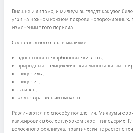
Внешне и липома, и милиум выглядят как узел бел
угри на нежном кожном покрове новорожденных, в
изменений этого периода.
Состав кожного сала в милиуме:
одноосновные карбоновые кислоты;
природный полициклический липофильный спир
глицериды;
глицерин;
сквален;
желто-оранжевый пигмент.
Различаются по способу появления. Милиумы форм
как жировик в более глубоком слое – гиподерме. Гл
волосяного фолликула, практически не растет с т