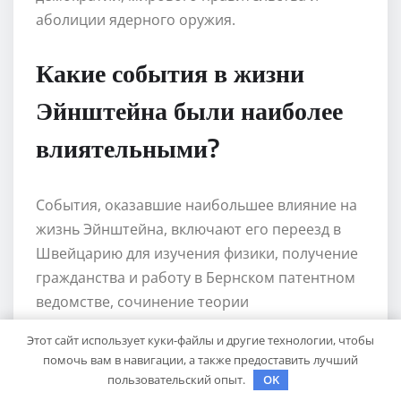
аболиции ядерного оружия.
Какие события в жизни
Эйнштейна были наиболее
влиятельными?
События, оказавшие наибольшее влияние на
жизнь Эйнштейна, включают его переезд в
Швейцарию для изучения физики, получение
гражданства и работу в Бернском патентном
ведомстве, сочинение теории
относительности, эмиграцию из Германии в
Этот сайт использует куки-файлы и другие технологии, чтобы
связи с нацистским режимом, и
помочь вам в навигации, а также предоставить лучший
присоединение к Принстонскому институту
пользовательский опыт.
OK
для продолжения исследований.