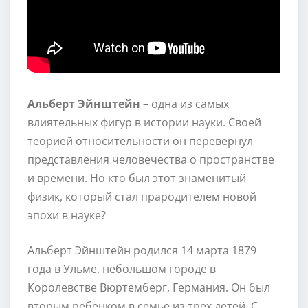
Альберт Эйнштейн
– одна из самых
влиятельных фигур в истории науки. Своей
теорией относительности он перевернул
представления человечества о пространстве
и времени. Но кто был этот знаменитый
физик, который стал прародителем новой
эпохи в науке?
Альберт Эйнштейн родился 14 марта 1879
года в Ульме, небольшом городе в
Королевстве Вюртемберг, Германия. Он был
вторым ребенком в семье из трех детей. С