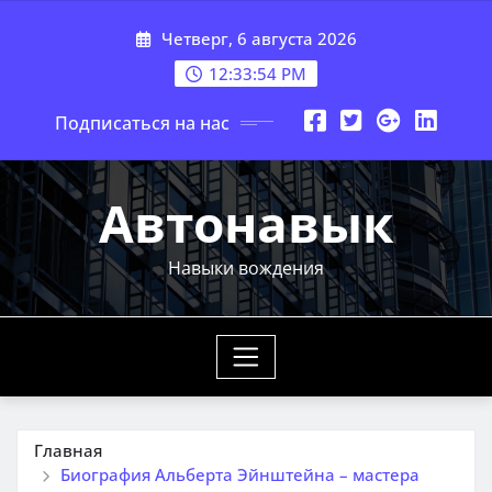
Перейти
Четверг, 6 августа 2026
к
содержимому
12:33:55 PM
Подписаться на нас
Автонавык
Навыки вождения
Главная
Биография Альберта Эйнштейна – мастера