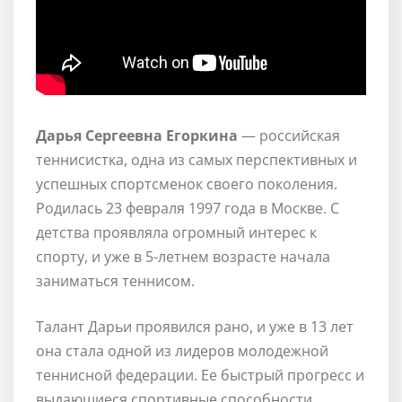
Дарья Сергеевна Егоркина
— российская
теннисистка, одна из самых перспективных и
успешных спортсменок своего поколения.
Родилась 23 февраля 1997 года в Москве. С
детства проявляла огромный интерес к
спорту, и уже в 5-летнем возрасте начала
заниматься теннисом.
Талант Дарьи проявился рано, и уже в 13 лет
она стала одной из лидеров молодежной
теннисной федерации. Ее быстрый прогресс и
выдающиеся спортивные способности