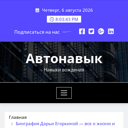
Перейти
Четверг, 6 августа 2026
к
содержимому
8:03:45 PM
Подписаться на нас
Автонавык
Навыки вождения
Главная
Биография Дарьи Егоркиной — все о жизни и