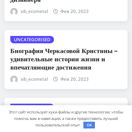
sib_ecometal
Фев 20, 2023
UNCATEGORISED
Биография Черкасовой Кристины –
удивительные истории жизни и
впечатляющие достижения
sib_ecometal
Фев 20, 2023
UNCATEGORISED
Этот сайт использует куки-файлы и другие технологии, чтобы
Опасности и причины
помочь вам в навигации, а также предоставить лучший
возникновения фурункулеза
пользовательский опыт.
OK