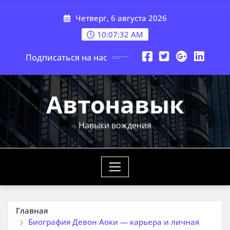
Перейти
Четверг, 6 августа 2026
к
содержимому
10:07:33 AM
Подписаться на нас
Автонавык
Навыки вождения
Главная
Биография Девон Аоки — карьера и личная