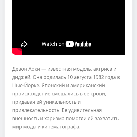
Девон Аоки — известная модель, актриса и
диджей. Она родилась 10 августа 1982 года в
Нью-Йорке. Японский и американский
происхождение смешались в ее крови,
придавая ей уникальность и
привлекательность. Ее удивительная
внешность и харизма помогли ей захватить
мир моды и кинематографа.