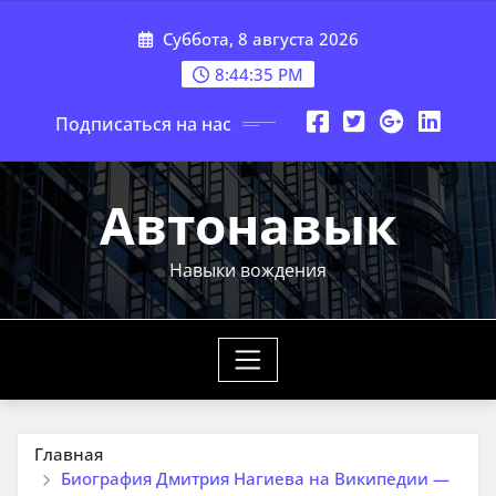
Перейти
Суббота, 8 августа 2026
к
содержимому
8:44:36 PM
Подписаться на нас
Автонавык
Навыки вождения
Главная
Биография Дмитрия Нагиева на Википедии —