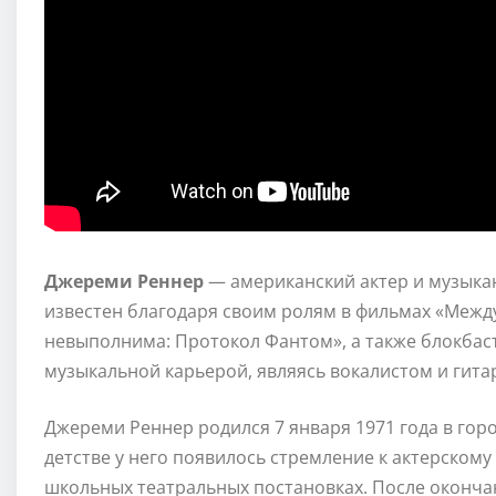
Джереми Реннер
— американский актер и музыкан
известен благодаря своим ролям в фильмах «Межд
невыполнима: Протокол Фантом», а также блокбаст
музыкальной карьерой, являясь вокалистом и гитари
Джереми Реннер родился 7 января 1971 года в гор
детстве у него появилось стремление к актерскому
школьных театральных постановках. После оконча