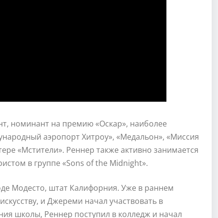
т, номинант на премию «Оскар», наиболее
ународный аэропорт Хитроу», «Медальон», «Миссия
ере «Мстители». Реннер также активно занимается
стом в группе «Sons of the Midnight».
оде Модесто, штат Калифорния. Уже в раннем
 искусству, и Джереми начал участвовать в
ния школы, Реннер поступил в колледж и начал