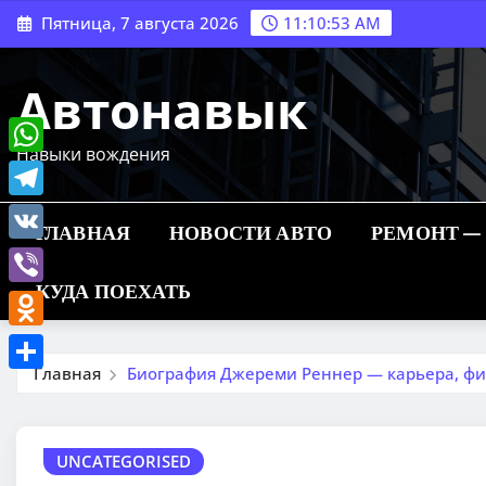
Перейти
Пятница, 7 августа 2026
11:10:54 AM
к
содержимому
Автонавык
Навыки вождения
WhatsApp
Telegram
ГЛАВНАЯ
НОВОСТИ АВТО
РЕМОНТ —
VK
КУДА ПОЕХАТЬ
Viber
Odnoklassniki
Главная
Биография Джереми Реннер — карьера, фи
Отправить
UNCATEGORISED