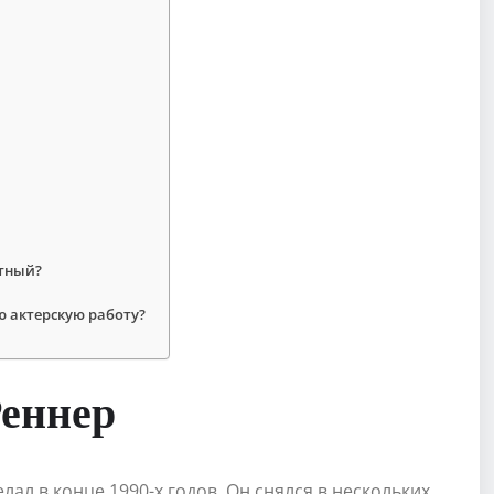
стный?
ю актерскую работу?
еннер
л в конце 1990-х годов. Он снялся в нескольких