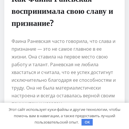
воспринимала свою славу и
признание?
Фаина Раневская часто говорила, что слава и
признание — это не самое главное в ее
жизни. Она ставила на первое место свою
работу и талант. Раневская не любила
хвастаться и считала, что ее успех достигнут
исключительно благодаря ее способностям и
труду. Она не была материалистически
настроена и всегда оставалась верной своим
принципам и идеалам.
Этот сайт использует куки-файлы и другие технологии, чтобы
помочь вам в навигации, а также предоставить лучший
Каким образом Фаина
пользовательский опыт.
OK