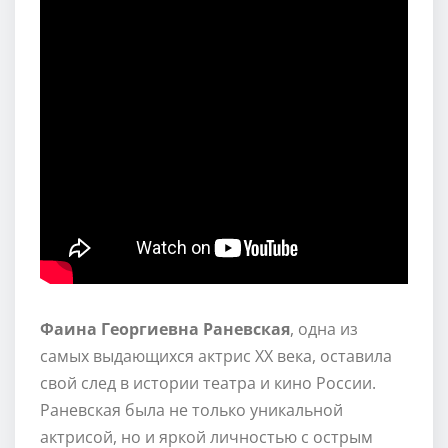
Фаина Георгиевна Раневская
, одна из
самых выдающихся актрис XX века, оставила
свой след в истории театра и кино России.
Раневская была не только уникальной
актрисой, но и яркой личностью с острым