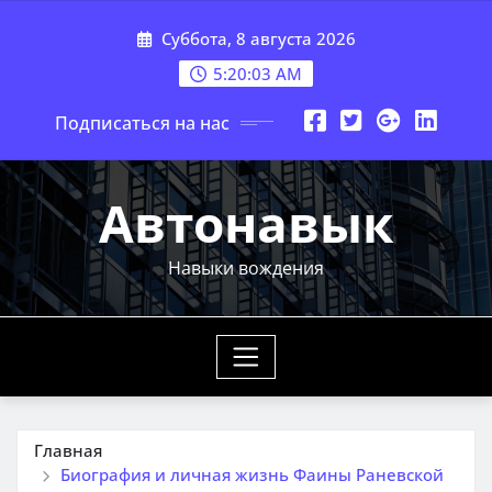
Перейти
Суббота, 8 августа 2026
к
содержимому
5:20:04 AM
Подписаться на нас
Автонавык
Навыки вождения
Главная
Биография и личная жизнь Фаины Раневской