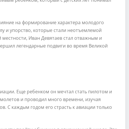
бивым ребенком, который с детских лет понимал
влияние на формирование характера молодого
илу и упорство, которые стали неотъемлемой
ой местности, Иван Девятаев стал отважным и
вершил легендарные подвиги во время Великой
виации. Еще ребенком он мечтал стать пилотом и
амолетов и проводил много времени, изучая
в. С каждым годом его страсть к авиации только