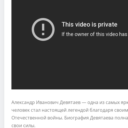
Александр Иванович Девятаев — одна из самых ярк
человек стал настоящей легендой благодаря свои
Отечественной войны. Биография Девятаева полна
свои силы.