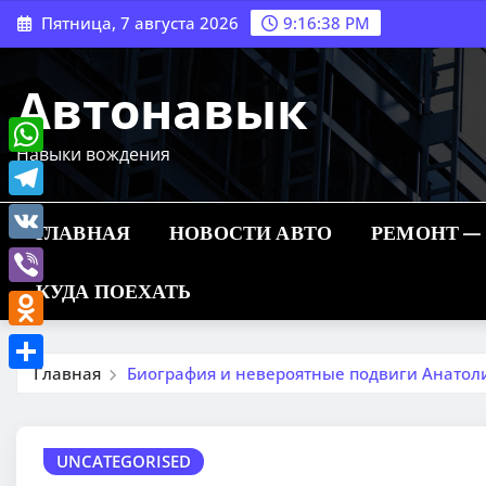
Перейти
Пятница, 7 августа 2026
9:16:39 PM
к
содержимому
Автонавык
Навыки вождения
WhatsApp
Telegram
ГЛАВНАЯ
НОВОСТИ АВТО
РЕМОНТ —
VK
КУДА ПОЕХАТЬ
Viber
Odnoklassniki
Главная
Биография и невероятные подвиги Анатоли
Отправить
UNCATEGORISED