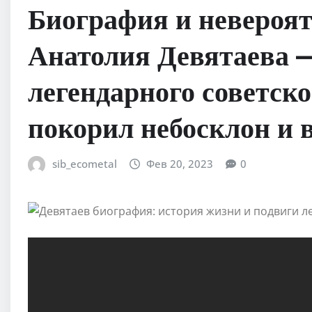
Биография и невероя
Анатолия Девятаева 
легендарного советск
покорил небосклон и в
sib_ecometal
Фев 20, 2023
0