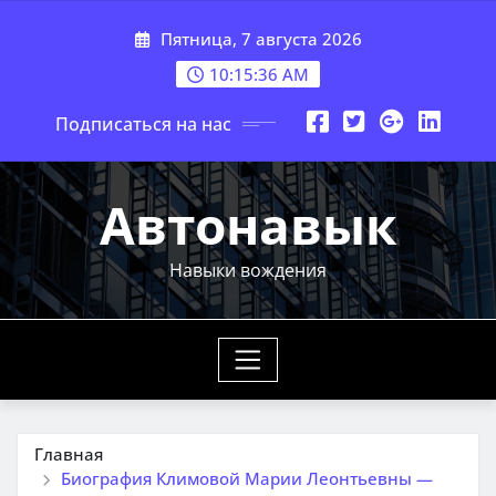
Перейти
Пятница, 7 августа 2026
к
содержимому
10:15:37 AM
Подписаться на нас
Автонавык
Навыки вождения
Главная
Биография Климовой Марии Леонтьевны —