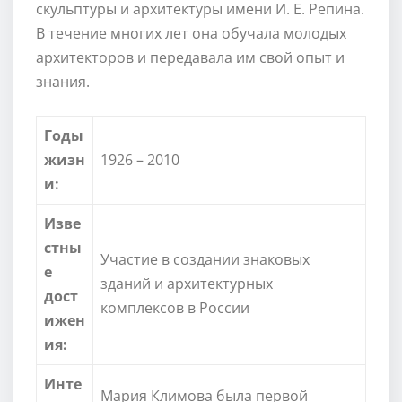
скульптуры и архитектуры имени И. Е. Репина.
В течение многих лет она обучала молодых
архитекторов и передавала им свой опыт и
знания.
Годы
жизн
1926 – 2010
и:
Изве
стны
Участие в создании знаковых
е
зданий и архитектурных
дост
комплексов в России
ижен
ия:
Инте
Мария Климова была первой