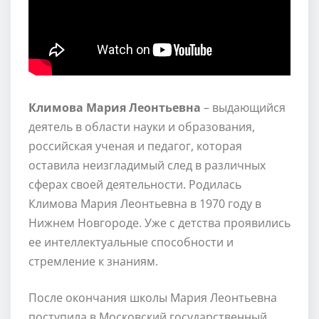
Климова Мария Леонтьевна
– выдающийся
деятель в области науки и образования,
российская ученая и педагог, которая
оставила неизгладимый след в различных
сферах своей деятельности. Родилась
Климова Мария Леонтьевна в 1970 году в
Нижнем Новгороде. Уже с детства проявились
ее интеллектуальные способности и
стремление к знаниям.
После окончания школы Мария Леонтьевна
поступила в Московский государственный