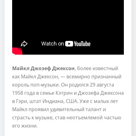
Майкл Джозеф Джексон
, более известный
как Майкл Джексон, — всемирно признанный
король поп-музыки. Он родился 29 августа
1958 года в семье Кэтрин и Джозефа Джексона
в Гэри, штат Индиана, США. Уже с малых лет
Майкл проявил удивительный талант и
страсть к музыке, став неотъемлемой частью
его жизни.