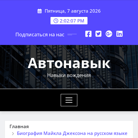
Перейти
Пятница, 7 августа 2026
к
содержимому
2:02:08 PM
Подписаться на нас
Автонавык
Навыки вождения
Главная
Биография Майкла Джексона на русском языке